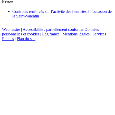
Presse
Contrôles renforcés sur l’activité des fleuristes à l’occasion de
la Saint-Valentin
Webmestre
|
Accessibilité : partiellement conforme
Données
personnelles et cookies
|
Légifrance
|
Mentions légales
|
Services
Publics
|
Plan du site