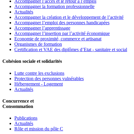
Accompagner l’accés et le retour à l’emploi
Accompagner la formation professionnelle
Actualités
Accompagner la création et le développement de l’activité
Accompagner l’emploi des personnes handicapées
Accompagner l’apprentissage
Accompagner l’insertion par l’activité économique
Economie de proximité, commerce et artisanat
Organismes de formation
Certification et VAE des diplômes d’Etat - sanitaire et social
Cohésion sociale et solidarités
Lutte contre les exclusions
Protection des personnes vulnérables
Hébergement - Logement
Actualités
Concurrence et
Consommation
Publications
Actualités
Rôle et mission du pôle C