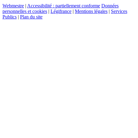
Webmestre
|
Accessibilité : partiellement conforme
Données
personnelles et cookies
|
Légifrance
|
Mentions légales
|
Services
Publics
|
Plan du site