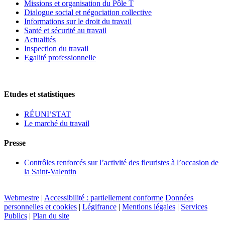
Missions et organisation du Pôle T
Dialogue social et négociation collective
Informations sur le droit du travail
Santé et sécurité au travail
Actualités
Inspection du travail
Egalité professionnelle
Etudes et statistiques
RÉUNI’STAT
Le marché du travail
Presse
Contrôles renforcés sur l’activité des fleuristes à l’occasion de
la Saint-Valentin
Webmestre
|
Accessibilité : partiellement conforme
Données
personnelles et cookies
|
Légifrance
|
Mentions légales
|
Services
Publics
|
Plan du site