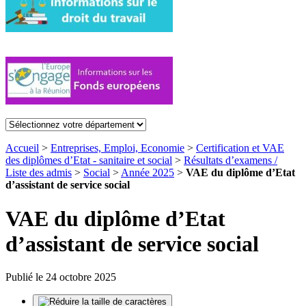
Accueil
>
Entreprises, Emploi, Economie
>
Certification et VAE
des diplômes d’Etat - sanitaire et social
>
Résultats d’examens /
Liste des admis
>
Social
>
Année 2025
>
VAE du diplôme d’Etat
d’assistant de service social
VAE du diplôme d’Etat
d’assistant de service social
Publié le 24 octobre 2025