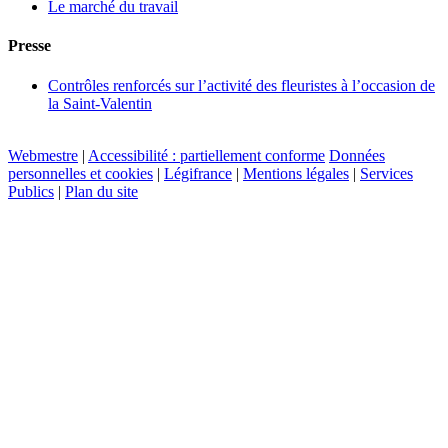
Le marché du travail
Presse
Contrôles renforcés sur l’activité des fleuristes à l’occasion de
la Saint-Valentin
Webmestre
|
Accessibilité : partiellement conforme
Données
personnelles et cookies
|
Légifrance
|
Mentions légales
|
Services
Publics
|
Plan du site