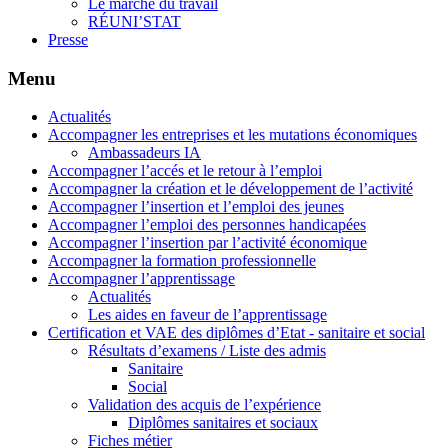
Le marché du travail
RÉUNI’STAT
Presse
Menu
Actualités
Accompagner les entreprises et les mutations économiques
Ambassadeurs IA
Accompagner l’accés et le retour à l’emploi
Accompagner la création et le développement de l’activité
Accompagner l’insertion et l’emploi des jeunes
Accompagner l’emploi des personnes handicapées
Accompagner l’insertion par l’activité économique
Accompagner la formation professionnelle
Accompagner l’apprentissage
Actualités
Les aides en faveur de l’apprentissage
Certification et VAE des diplômes d’Etat - sanitaire et social
Résultats d’examens / Liste des admis
Sanitaire
Social
Validation des acquis de l’expérience
Diplômes sanitaires et sociaux
Fiches métier