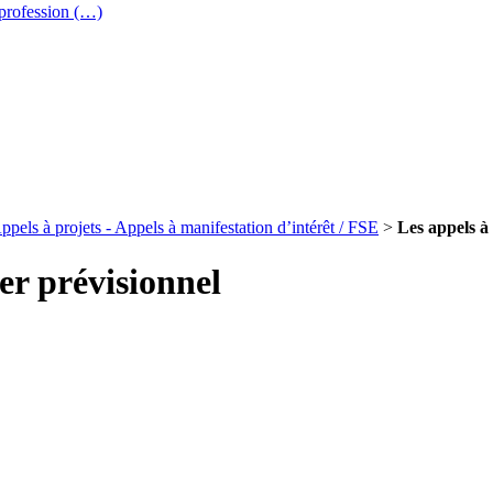
 profession (…)
ppels à projets - Appels à manifestation d’intérêt / FSE
>
Les appels à 
ier prévisionnel