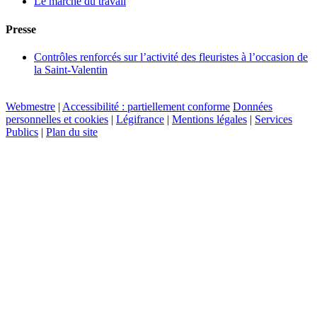
Le marché du travail
Presse
Contrôles renforcés sur l’activité des fleuristes à l’occasion de
la Saint-Valentin
Webmestre
|
Accessibilité : partiellement conforme
Données
personnelles et cookies
|
Légifrance
|
Mentions légales
|
Services
Publics
|
Plan du site