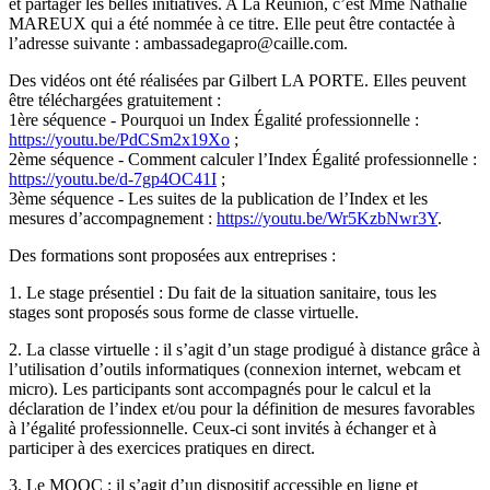
et partager les belles initiatives. A La Réunion, c’est Mme Nathalie
MAREUX qui a été nommée à ce titre. Elle peut être contactée à
l’adresse suivante : ambassadegapro@caille.com.
Des vidéos ont été réalisées par Gilbert LA PORTE. Elles peuvent
être téléchargées gratuitement :
1ère séquence - Pourquoi un Index Égalité professionnelle :
https://youtu.be/PdCSm2x19Xo
;
2ème séquence - Comment calculer l’Index Égalité professionnelle :
https://youtu.be/d-7gp4OC41I
;
3ème séquence - Les suites de la publication de l’Index et les
mesures d’accompagnement :
https://youtu.be/Wr5KzbNwr3Y
.
Des formations sont proposées aux entreprises :
1. Le stage présentiel : Du fait de la situation sanitaire, tous les
stages sont proposés sous forme de classe virtuelle.
2. La classe virtuelle : il s’agit d’un stage prodigué à distance grâce à
l’utilisation d’outils informatiques (connexion internet, webcam et
micro). Les participants sont accompagnés pour le calcul et la
déclaration de l’index et/ou pour la définition de mesures favorables
à l’égalité professionnelle. Ceux-ci sont invités à échanger et à
participer à des exercices pratiques en direct.
3. Le MOOC : il s’agit d’un dispositif accessible en ligne et