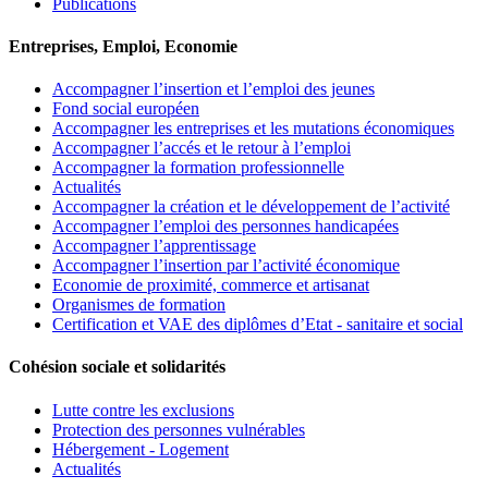
Publications
Entreprises, Emploi, Economie
Accompagner l’insertion et l’emploi des jeunes
Fond social européen
Accompagner les entreprises et les mutations économiques
Accompagner l’accés et le retour à l’emploi
Accompagner la formation professionnelle
Actualités
Accompagner la création et le développement de l’activité
Accompagner l’emploi des personnes handicapées
Accompagner l’apprentissage
Accompagner l’insertion par l’activité économique
Economie de proximité, commerce et artisanat
Organismes de formation
Certification et VAE des diplômes d’Etat - sanitaire et social
Cohésion sociale et solidarités
Lutte contre les exclusions
Protection des personnes vulnérables
Hébergement - Logement
Actualités