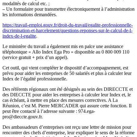
modalités de calcul etc. ;
–
Un formulaire pour transmettre électroniquement à l’administration
les informations demandées.
https://travail-emploi.gouv.fr/droit-du-travail/egalite-professionnelle-
discrimination-et-harcelement/questions-reponses-sur-le-calcul-de-l-
index-de-l-egalite
.
Le ministère du travail a également mis en palce une assistance
téléphonique « Allo Index Ega Pro » disponible au 0 800 009 110
(service gratuit + prix d’un appel).
Cet outil, qui vient compléter le dispositif d’accompagnement, est
prévu pour aider les entreprises de 50 salariés et plus à calculer leur
Index de l’égalité professionnelle.
Des référents régionaux ont été désignés au sein des DIRECCTE et
des DIECCTE pour aider les entreprises à calculer leur Index et, le
cas échéant, à mettre en place des mesures correctives. A La
Réunion, c’est M. Pierre MERCADER qui assure cette fonction. Il
peut être contacté à l’adresse suivante : 974.ega-
pro@dieccte.gouv.fr.
Des ambassadeurs d’entreprises ont reçu une lettre de mission pour
rencontrer des chefs d’entreprise, leur expliquer le sens de la réforme