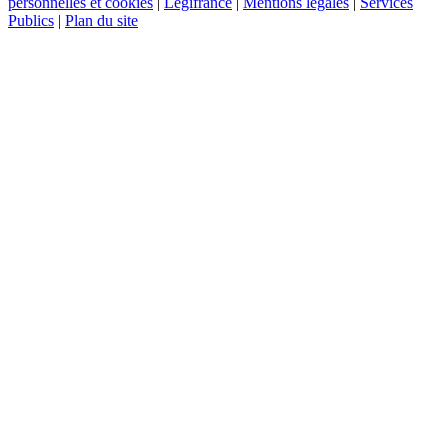
personnelles et cookies
|
Légifrance
|
Mentions légales
|
Services
Publics
|
Plan du site